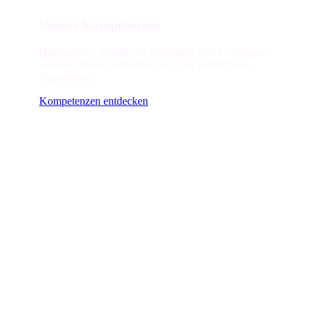
Unsere Kompetenzen
Datenschutz, Künstliche Intelligenz und Compliance
aus einer Hand, individuell auf Ihre Bedürfnisse
abgestimmt.
Kompetenzen entdecken