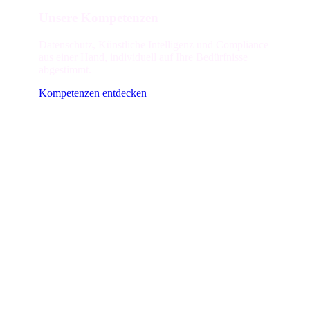
Unsere Kompetenzen
Datenschutz, Künstliche Intelligenz und Compliance
aus einer Hand, individuell auf Ihre Bedürfnisse
abgestimmt.
Kompetenzen entdecken