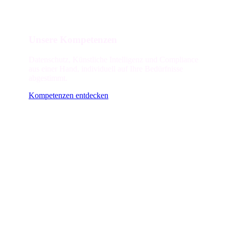
Unsere Kompetenzen
Datenschutz, Künstliche Intelligenz und Compliance
aus einer Hand, individuell auf Ihre Bedürfnisse
abgestimmt.
Kompetenzen entdecken